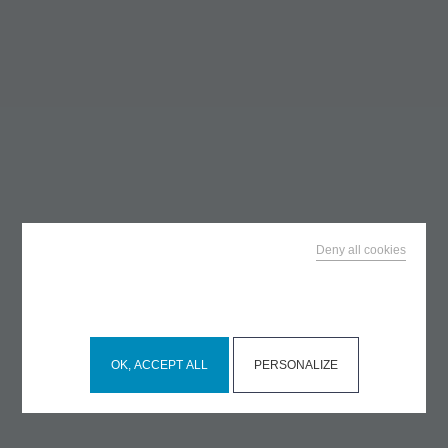
Deny all cookies
This site uses cookies and gives you control over what
you want to activate
OK, ACCEPT ALL
PERSONALIZE