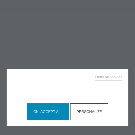
Deny all cookies
This site uses cookies and gives you control over what
you want to activate
OK, ACCEPT ALL
PERSONALIZE